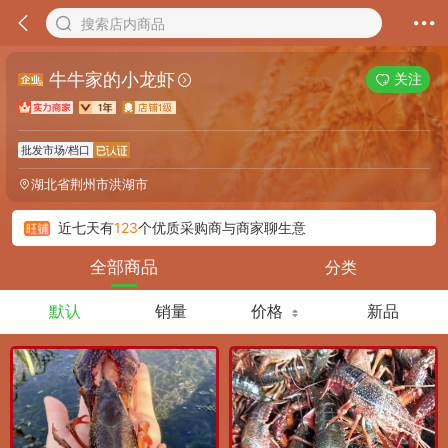
搜索店内商品
牛牛家的小龙虾
关注
批发市场/档口
湖北省荆州市洪湖市
近七天有
123
个优质采购商与商家聊生意
分类
全部商品
默认
销量
价格
新品