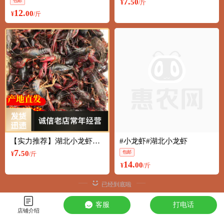
7.
包邮
50
¥
/斤
12.
00
¥
/斤
【实力推荐】湖北小龙虾鲜活上市全规格分拣底板干净基地大量批
#小龙虾#湖北小龙虾
7.
50
包邮
¥
/斤
14.
00
¥
/斤
客服
打电话
店铺介绍